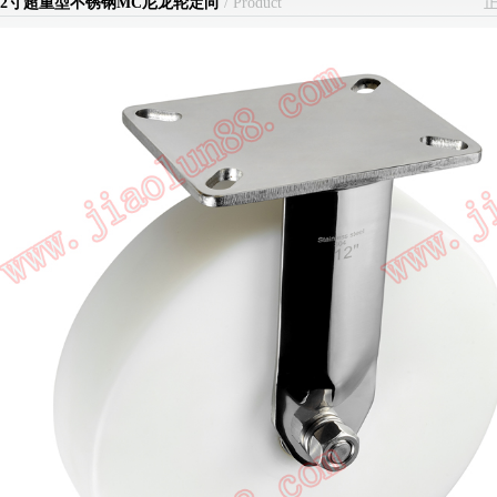
12寸超重型不锈钢MC尼龙轮定向
/ Product