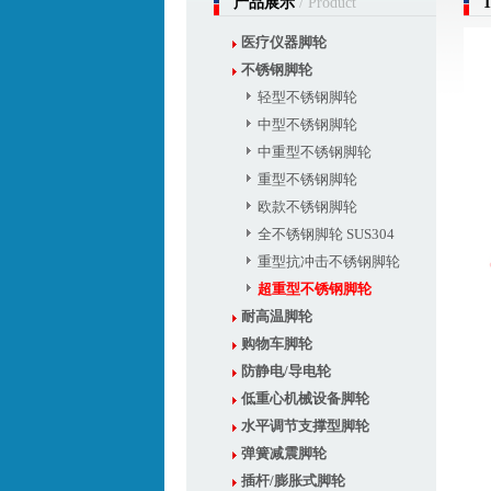
产品展示
/ Product
医疗仪器脚轮
不锈钢脚轮
轻型不锈钢脚轮
中型不锈钢脚轮
中重型不锈钢脚轮
重型不锈钢脚轮
欧款不锈钢脚轮
全不锈钢脚轮 SUS304
重型抗冲击不锈钢脚轮
超重型不锈钢脚轮
耐高温脚轮
购物车脚轮
防静电/导电轮
低重心机械设备脚轮
水平调节支撑型脚轮
弹簧减震脚轮
插杆/膨胀式脚轮