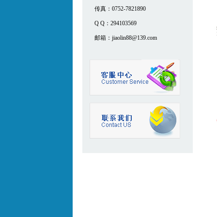
传真：0752-7821890
Q Q：294103569
邮箱：jiaolin88@139.com