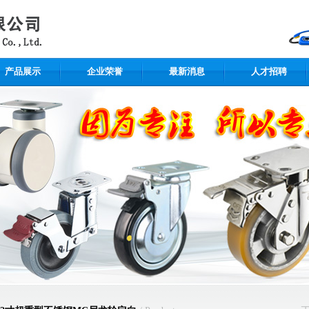
产品展示
企业荣誉
最新消息
人才招聘